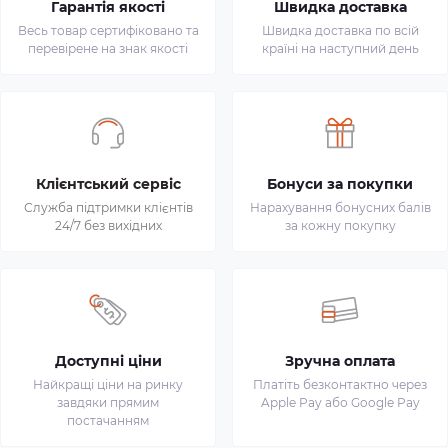
Гарантія якості
Швидка доставка
Весь товар сертифіковано та
Швидка доставка по всій
перевірене на знак якості
країні на наступний день
Клієнтський сервіс
Бонуси за покупки
Служба підтримки клієнтів
Нарахування бонусних балів
24/7 без вихідних
за кожну покупку
Доступні ціни
Зручна оплата
Найкращі ціни на ринку
Платіть безконтактно через
завдяки прямим
Apple Pay або Google Pay
постачанням