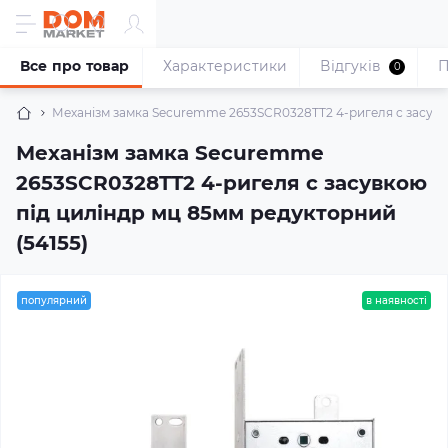
Все про товар
Характеристики
Відгуків
П
0
Механізм замка Securemme 2653SCR0328TT2 4-ригеля c засувко
Механізм замка Securemme
2653SCR0328TT2 4-ригеля c засувкою
під циліндр мц 85мм редукторний
(54155)
популярний
в наявності