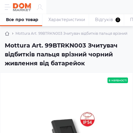
Все про товар
Характеристики
Відгуків
П
0
Mottura Art. 99BTRKN003 Зчитувач відбитків пальця врізний ч
Mottura Art. 99BTRKN003 Зчитувач
відбитків пальця врізний чорний
живлення від батарейок
в наявності