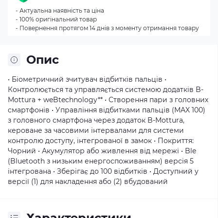
- Актуальна наявність та ціна
- 100% оригінальний товар
- Повернення протягом 14 днів з моменту отримання товару
Опис
• Біометричний зчитувач відбитків пальців •
Контролюється та управляється системою додатків B-
Mottura + weBtechnology** • Створення пари з головних
смартфонів • Управління відбитками пальців (MAX 100)
з головного смартфона через додаток B-Mottura,
кероване за часовими інтервалами для системи
контролю доступу, інтегрованої в замок • Покриття:
Чорний • Акумулятор або живлення від мережі • Ble
(Bluetooth з низьким енергоспоживанням) версія 5
інтегрована • Зберігає до 100 відбитків • Доступний у
версії (1) для накладення або (2) вбудований
Характеристики