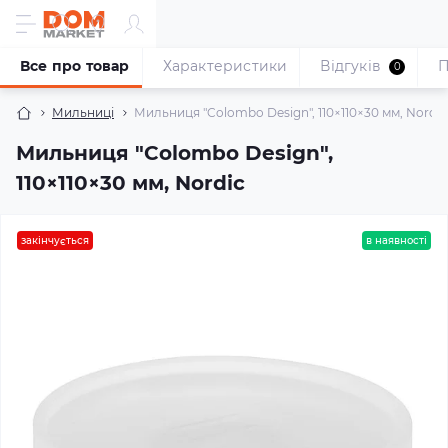
Все про товар
Характеристики
Відгуків
П
0
Мильниці
Мильниця "Colombo Design", 110×110×30 мм, Nordic
Мильниця "Colombo Design",
110×110×30 мм, Nordic
закінчується
в наявності