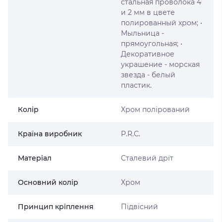
стальная проволока 4
и 2 мм в цвете
полированный хром; •
Мыльница -
прямоугольная; •
Декоративное
украшение - морская
звезда - белый
пластик.
Колір
Хром полірований
Країна виробник
P.R.C.
Матеріал
Сталевий дріт
Основний колір
Хром
Принцип кріплення
Підвісний