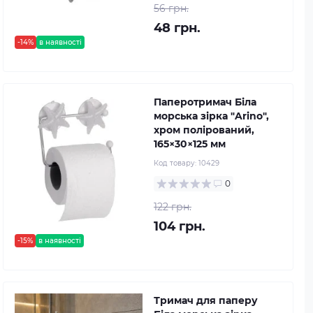
56 грн.
48 грн.
-14%
в наявності
Паперотримач Біла
морська зірка "Arino",
хром полірований,
165×30×125 мм
Код товару:
10429
0
122 грн.
104 грн.
-15%
в наявності
Тримач для паперу