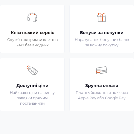
Клієнтський сервіс
Бонуси за покупки
Служба підтримки клієнтів
Нарахування бонусних балів
24/7 без вихідних
за кожну покупку
Доступні ціни
Зручна оплата
Найкращі ціни на ринку
Платіть безконтактно через
завдяки прямим
Apple Pay або Google Pay
постачанням