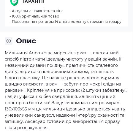
ГАРАНТІЇ
- Актуальна наявність та ціна
- 100% оригінальний товар
- Повернення протягом 14 днів з моменту отримання товару
Опис
Мильниця Arino «Біла морська зірка» — елегантний
спосіб підтримати ідеальну чистоту у вашій ванній. Її
незвичний дизайн поєднує практичність сталевого
дроту, вкритого полірованим хромом, та легкість
білого пластику. Це навісне рішення дозволяє милу
швидко висихати, а вам — забути про мокрі сліди на
раковині. Кріплення на присосках (2 штуки) забезпечує
надійну фіксацію без свердління. Звільніть цінний
простір на бортиках! Завдяки компактним розмірам
130х100х55 мм ця мильниця ідеально впишеться навіть
у невеликий санвузол, надаючи інтер'єру охайності та
затишку. Аксесуар готовий до використання одразу
після розпакування.