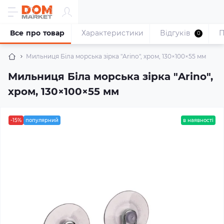
Все про товар
Характеристики
Відгуків
П
0
Мильниця Біла морська зірка "Arino", хром, 130×100×55 мм
Мильниця Біла морська зірка "Arino",
хром, 130×100×55 мм
-15%
популярний
в наявності