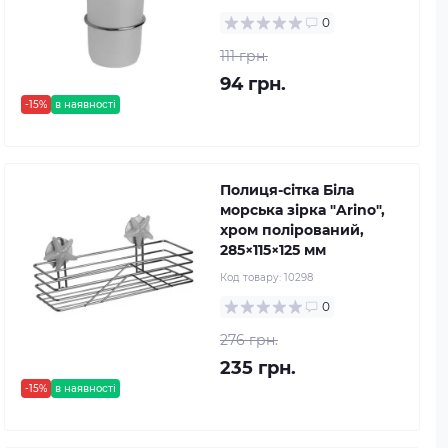
0
111 грн.
94 грн.
-15%
в наявності
Полиця-сітка Біла
морська зірка "Arino",
хром полірований,
285×115×125 мм
Код товару:
10298
0
276 грн.
235 грн.
-15%
в наявності