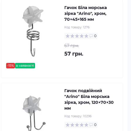
Гачок Біла морська
зірка "Arino", хром,
70×45×165 мм
Код товару:
1276
0
67 грн.
57 грн.
-15%
в наявності
Гачок подвійний
"Arino" Біла морська
зірка, хром, 120×70×30
мм
Код товару:
10296
0