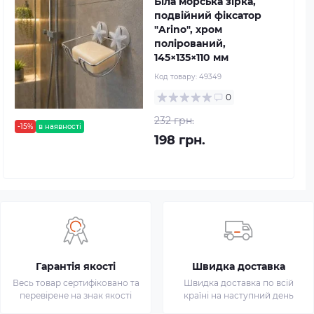
Біла морська зірка,
подвійний фіксатор
"Arino", хром
полірований,
145×135×110 мм
Код товару:
49349
0
232 грн.
-15%
в наявності
198 грн.
Гарантія якості
Швидка доставка
Весь товар сертифіковано та
Швидка доставка по всій
перевірене на знак якості
країні на наступний день