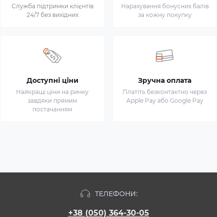
Служба підтримки клієнтів
Нарахування бонусних балів
24/7 без вихідних
за кожну покупку
Доступні ціни
Зручна оплата
Найкращі ціни на ринку
Платіть безконтактно через
завдяки прямим
Apple Pay або Google Pay
постачанням
ТЕЛЕФОНИ:
+38 (050) 364-30-05