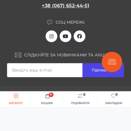
+38 (067) 652-44-51
СОЦ МЕРЕЖІ:
СЛІДКУЙТЕ ЗА НОВИНКАМИ ТА АКЦІЯМИ:
Підпишіться
ІНФОРМАЦІЯ
0
0
0
Швидке замовлення
До кошика
каталог
кошик
порівняти
закладки
Блог
КОНТАКТИ ТА АДРЕСА
Відгуки
Каталог
Доставка та оплата
м.Дніпро, вул. Святослава Хороброго, 28
Повернення або обмін товару