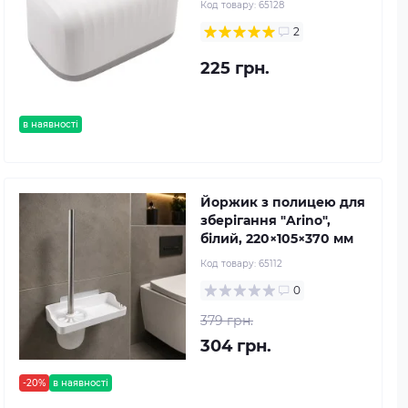
Код товару:
65128
2
225 грн.
в наявності
Йоржик з полицею для
зберігання "Arino",
білий, 220×105×370 мм
Код товару:
65112
0
379 грн.
304 грн.
-20%
в наявності