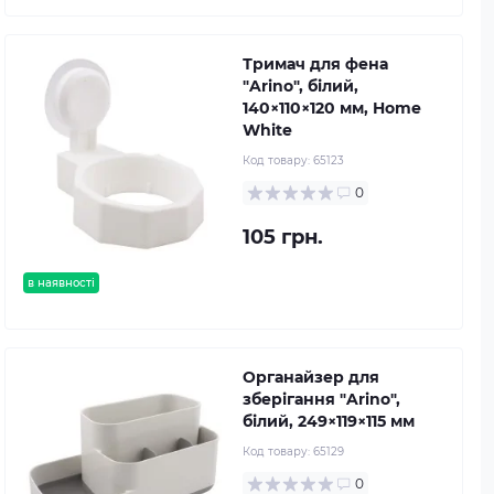
Тримач для фена
"Arino", білий,
140×110×120 мм, Home
White
Код товару:
65123
0
105 грн.
в наявності
Органайзер для
зберігання "Arino",
білий, 249×119×115 мм
Код товару:
65129
0