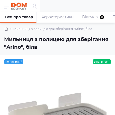
Все про товар
Характеристики
Відгуків
П
0
Мильниця з полицею для зберігання "Arino", біла
Мильниця з полицею для зберігання
"Arino", біла
популярний
в наявності