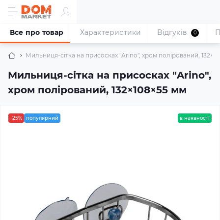
Все про товар
Характеристики
Відгуків
П
0
Мильниця-сітка на присосках "Arino", хром полірований, 132×1
Мильниця-сітка на присосках "Arino",
хром полірований, 132×108×55 мм
-25%
популярний
в наявності