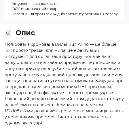
- Актуальна наявність та ціна
- 100% оригінальний товар
- Повернення протягом 14 днів з моменту отримання товару
Опис
Полірована хромована мильниця Arino — це більше,
ніж просто тримач для мила, це ефективний
інструмент для організації простору. Вона звільняє
вашу стільницю від зайвих предметів, перетворюючи
стіну на корисну площу. Сітчастий кошик зі сталевого
дроту забезпечує ідеальний дренаж, дозволяючи милу
завжди залишатися сухим і не розмокати. Забудьте про
свердління: завдяки двом міцним ПЕТ присоскам,
аксесуар надійно фіксується і легко переміщується.
Лаконічний дизайн і блискучий хром додають інтер'єру
ванної кімнати свіжості. Компактні параметри
132х108х55 мм дозволяють розмістити мильницю навіть
у невеликому просторі. Чистота та елегантність в
одному аксесуарі.