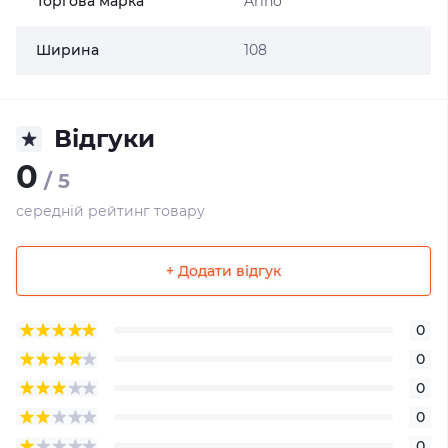
Торгова марка
Arino
Ширина
108
Відгуки
0
/ 5
середній рейтинг товару
+ Додати відгук
0
0
0
0
0