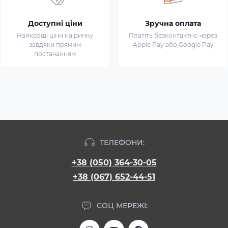
Доступні ціни
Зручна оплата
Найкращі ціни на ринку
Платіть безконтактно через
завдяки прямим
Apple Pay або Google Pay
постачанням
ТЕЛЕФОНИ:
+38 (050) 364-30-05
+38 (067) 652-44-51
СОЦ МЕРЕЖІ: