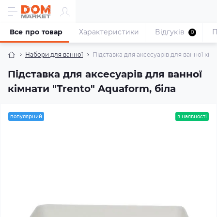
Все про товар
Характеристики
Відгуків
П
0
Набори для ванної
Підставка для аксесуарів для ванної кімн
Підставка для аксесуарів для ванної
кімнати "Trento" Aquaform, біла
популярний
в наявності