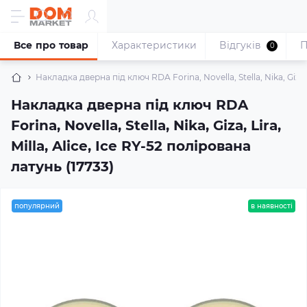
Все про товар
Характеристики
Відгуків
П
0
Накладка дверна під ключ RDA Forina, Novella, Stella, Nika, Giza, L
Накладка дверна під ключ RDA
Forina, Novella, Stella, Nika, Giza, Lira,
Milla, Alice, Ice RY-52 полірована
латунь (17733)
популярний
в наявності