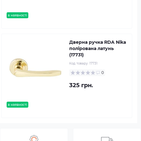
в наявності
Дверна ручка RDA Nika
полірована латунь
(17731)
Код товару:
17731
0
325 грн.
в наявності