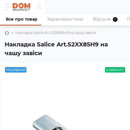
Все про товар
Характеристики
Відгуків
П
0
Накладка Salice Art.S2XX85H9 на чашу завіси
Накладка Salice Art.S2XX85H9 на
чашу завіси
популярний
в наявності