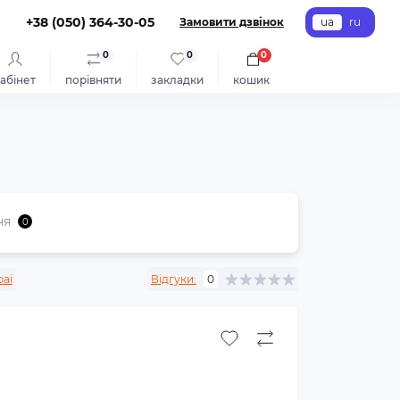
+38 (050) 364-30-05
Замовити дзвінок
ua
ru
0
0
0
абінет
порівняти
закладки
кошик
ня
0
pai
Відгуки:
0