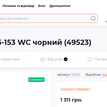
Питання та відповіді
Блог
Дропшиппінг
к
-153 WC чорний (49523)
ктеристики
Відгуків
Питан
0
Артикул:
49523
Виробник:
Tu
в наявності
Знайшли дешевше?
1 311 грн.