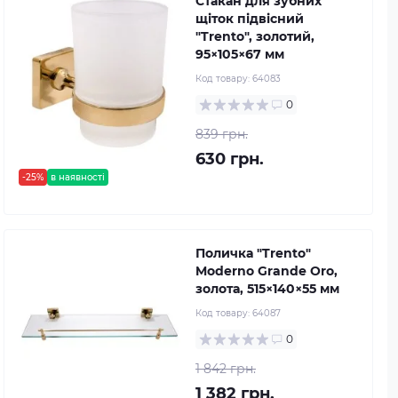
Стакан для зубних
щіток підвісний
"Trento", золотий,
95×105×67 мм
Код товару:
64083
0
839 грн.
630 грн.
-25%
в наявності
Поличка "Trento"
Moderno Grande Oro,
золота, 515×140×55 мм
Код товару:
64087
0
1 842 грн.
1 382 грн.