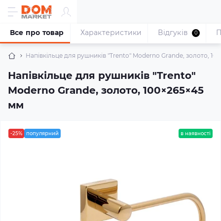
Все про товар
Характеристики
Відгуків
П
0
Напівкільце для рушників "Trento" Moderno Grande, золото, 10
Напівкільце для рушників "Trento"
Moderno Grande, золото, 100×265×45
мм
-25%
популярний
в наявності