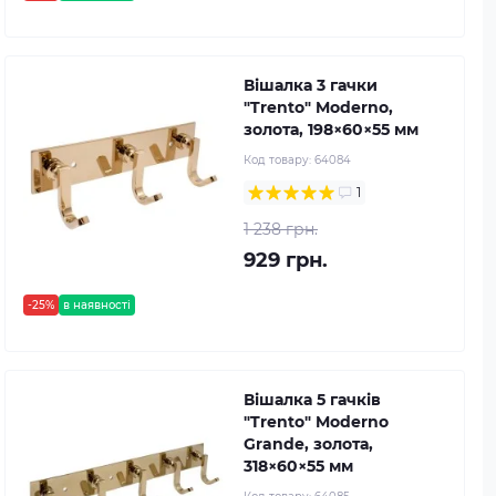
Вішалка 3 гачки
"Trento" Moderno,
золота, 198×60×55 мм
Код товару:
64084
1
1 238 грн.
929 грн.
-25%
в наявності
Вішалка 5 гачків
"Trento" Moderno
Grande, золота,
318×60×55 мм