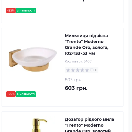
-25%
в наявності
Мильниця підвісна
"Trento" Moderno
Grande Oro, золота,
102×133×53 мм
Код товару:
64081
0
803 грн.
603 грн.
-25%
в наявності
Дозатор рідкого мила
"Trento" Moderno
Grande Oro, золотий,