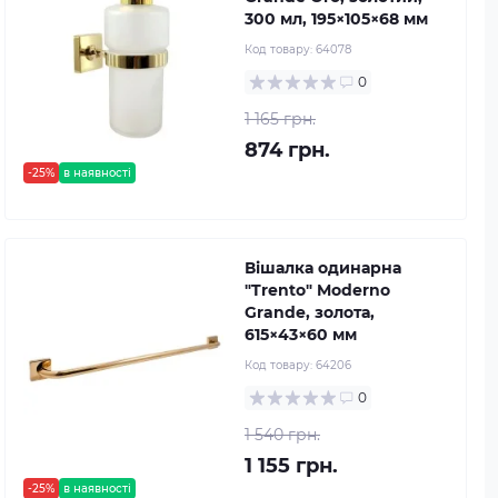
300 мл, 195×105×68 мм
Код товару:
64078
0
1 165 грн.
874 грн.
-25%
в наявності
Вішалка одинарна
"Trento" Moderno
Grande, золота,
615×43×60 мм
Код товару:
64206
0
1 540 грн.
1 155 грн.
-25%
в наявності