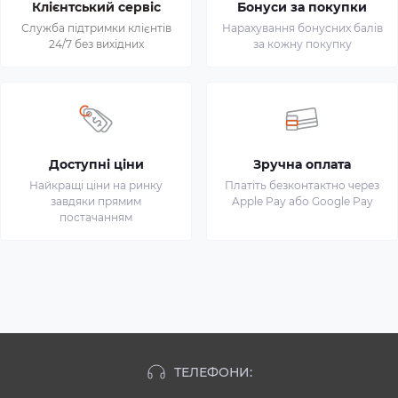
Клієнтський сервіс
Бонуси за покупки
Служба підтримки клієнтів
Нарахування бонусних балів
24/7 без вихідних
за кожну покупку
Доступні ціни
Зручна оплата
Найкращі ціни на ринку
Платіть безконтактно через
завдяки прямим
Apple Pay або Google Pay
постачанням
ТЕЛЕФОНИ: