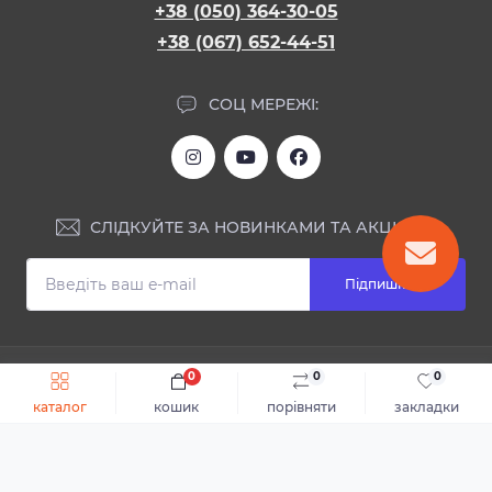
+38 (050) 364-30-05
+38 (067) 652-44-51
СОЦ МЕРЕЖІ:
СЛІДКУЙТЕ ЗА НОВИНКАМИ ТА АКЦІЯМИ:
Підпишіться
ІНФОРМАЦІЯ
0
0
0
Швидке замовлення
До кошика
каталог
кошик
порівняти
закладки
Блог
КОНТАКТИ ТА АДРЕСА
Відгуки
Каталог
Доставка та оплата
м.Дніпро, вул. Святослава Хороброго, 28