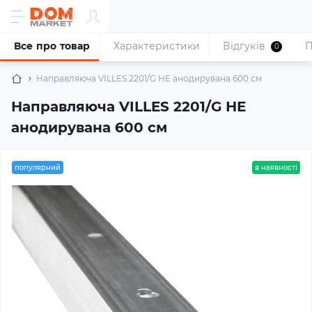
Все про товар
Характеристики
Відгуків
П
0
Направляюча VILLES 2201/G НЕ анодирувана 600 cм
Направляюча VILLES 2201/G НЕ
анодирувана 600 cм
популярний
в наявності