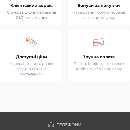
Клієнтський сервіс
Бонуси за покупки
Служба підтримки клієнтів
Нарахування бонусних балів
24/7 без вихідних
за кожну покупку
Доступні ціни
Зручна оплата
Найкращі ціни на ринку
Платіть безконтактно через
завдяки прямим
Apple Pay або Google Pay
постачанням
ТЕЛЕФОНИ: