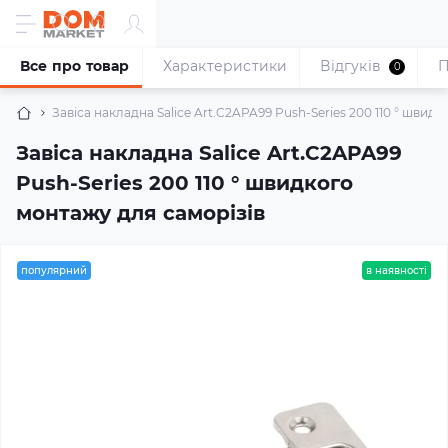
Все про товар
Характеристики
Відгуків
П
0
Завіса накладна Salice Art.C2APA99 Push-Series 200 110 ° швид
Завіса накладна Salice Art.C2APA99
Push-Series 200 110 ° швидкого
монтажу для саморізів
популярний
в наявності