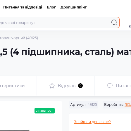
Питання та відповіді
Блог
Дропшиппінг
к
атовий чорний (49125)
 2,5 (4 підшипника, сталь) 
ктеристики
Відгуків
Питан
0
Артикул:
49125
Виробник:
RD
в наявності
Знайшли дешевше?