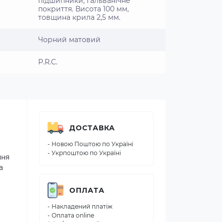
підшипники, гальванічне
покриття. Висота 100 мм,
товщина крила 2,5 мм.
Чорний матовий
P.R.C.
ДОСТАВКА
- Новою Поштою по Україні
- Укрпоштою по Україні
ння
а
ОПЛАТА
- Накладений платіж
- Оплата online