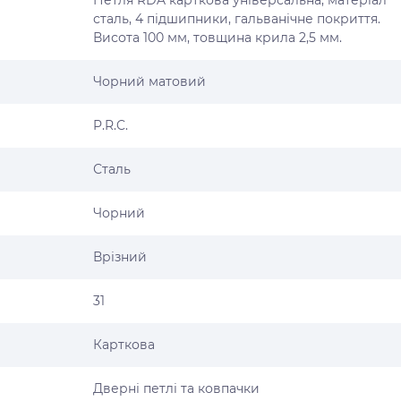
Петля RDA карткова універсальна, матеріал
сталь, 4 підшипники, гальванічне покриття.
Висота 100 мм, товщина крила 2,5 мм.
Чорний матовий
P.R.C.
Сталь
Чорний
Врізний
31
Карткова
Дверні петлі та ковпачки