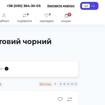
+38 (050) 364-30-05
Замовити дзвінок
ua
ru
0
0
0
абінет
порівняти
закладки
кошик
матовий чорний
ня
0
A
Відгуки:
0