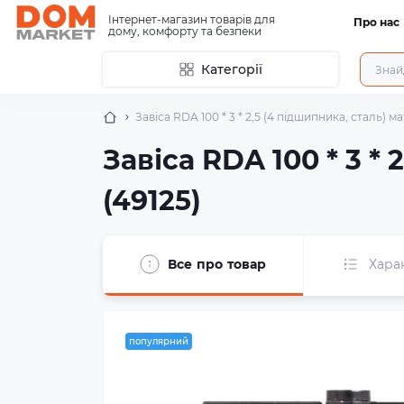
Інтернет-магазин товарів для
Про нас
дому, комфорту та безпеки
Категорії
Завіса RDA 100 * 3 * 2,5 (4 підшипника, сталь) м
Завіса RDA 100 * 3 *
(49125)
Все про товар
Хара
популярний