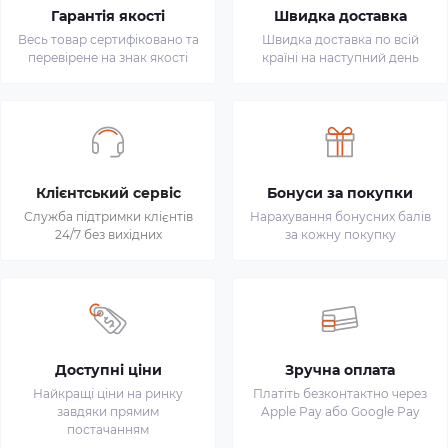
Гарантія якості
Швидка доставка
Весь товар сертифіковано та
Швидка доставка по всій
перевірене на знак якості
країні на наступний день
Клієнтський сервіс
Бонуси за покупки
Служба підтримки клієнтів
Нарахування бонусних балів
24/7 без вихідних
за кожну покупку
Доступні ціни
Зручна оплата
Найкращі ціни на ринку
Платіть безконтактно через
завдяки прямим
Apple Pay або Google Pay
постачанням