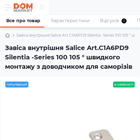
Все про товар
Характеристики
Відгуків
П
0
Завіса внутрішня Salice Art.C1A6PD9 Silentia -Series 100 105 °
Завіса внутрішня Salice Art.C1A6PD9
Silentia -Series 100 105 ° швидкого
монтажу з доводчиком для саморізів
популярний
в наявності