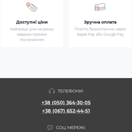
Доступні ціни
Зручна оплата
Найкращі ціни на ринку
Платіть безконтактно через
завдяки прямим
Apple Pay або Google Pay
постачанням
ТЕЛЕФОНИ:
+38 (050) 364-30-05
+38 (067) 652-44-51
СОЦ МЕРЕЖІ: