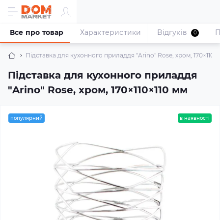
Все про товар
Характеристики
Відгуків
П
0
Підставка для кухонного приладдя "Arino" Rose, хром, 170×110×
Підставка для кухонного приладдя
"Arino" Rose, хром, 170×110×110 мм
популярний
в наявності