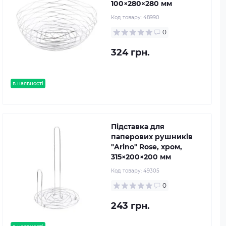
100×280×280 мм
Код товару:
48990
0
324 грн.
в наявності
Підставка для
паперових рушників
"Arino" Rose, хром,
315×200×200 мм
Код товару:
49305
0
243 грн.