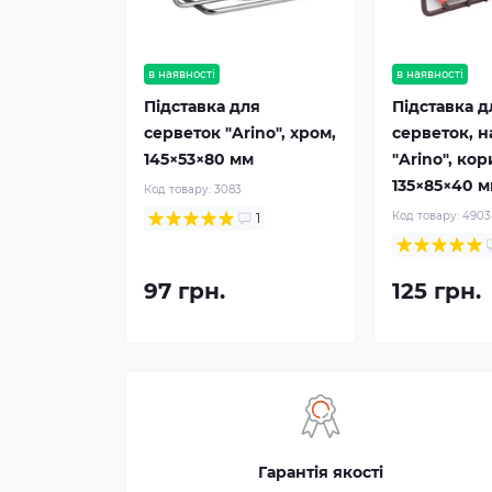
в наявності
в наявності
Підставка для
Підставка д
серветок "Arino", хром,
серветок, н
145×53×80 мм
"Arino", ко
135×85×40 
Код товару:
3083
Код товару:
4903
1
97 грн.
125 грн.
Гарантія якості