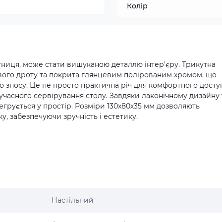
Колір
тниця, може стати вишуканою деталлю інтер’єру. Трикутна
евого дроту та покрита глянцевим полірованим хромом, що
до зносу. Це не просто практична річ для комфортного досту
учасного сервірування столу. Завдяки лаконічному дизайну 
тегрується у простір. Розміри 130х80х35 мм дозволяють
у, забезпечуючи зручність і естетику.
Настільний