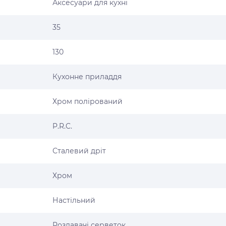
Аксесуари для кухні
35
130
Кухонне приладдя
Хром полірований
P.R.C.
Сталевий дріт
Хром
Настільний
Роздавачі серветок