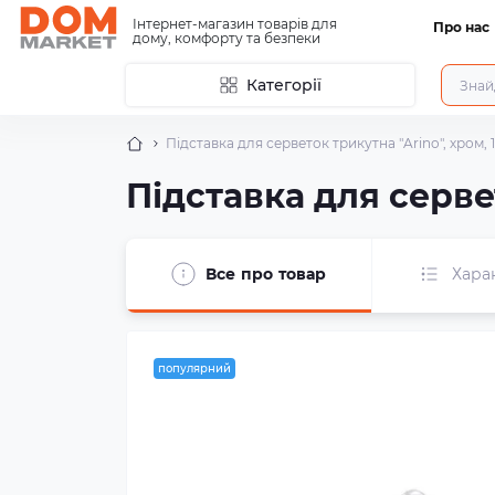
Інтернет-магазин товарів для
Про нас
дому, комфорту та безпеки
Категорії
Підставка для серветок трикутна "Arino", хром,
Підставка для серве
Все про товар
Хара
популярний