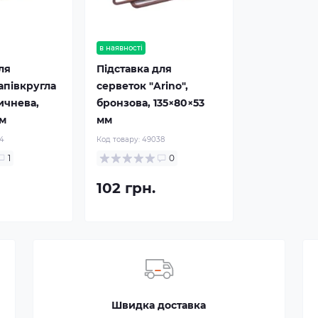
в наявності
ля
Підставка для
апівкругла
серветок "Arino",
ричнева,
бронзова, 135×80×53
мм
мм
4
Код товару:
49038
1
0
102 грн.
Швидка доставка