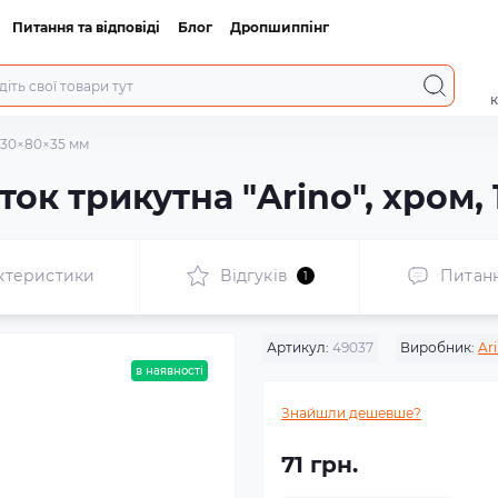
Питання та відповіді
Блог
Дропшиппінг
к
 130×80×35 мм
ток трикутна "Arino", хром,
ктеристики
Відгуків
Питан
1
Артикул:
49037
Виробник:
Ar
в наявності
Знайшли дешевше?
71 грн.