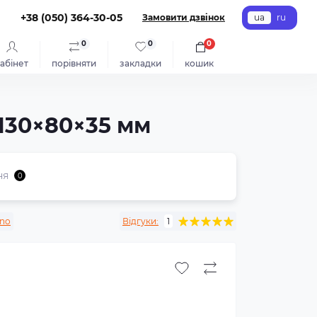
+38 (050) 364-30-05
Замовити дзвінок
ua
ru
0
0
0
абінет
порівняти
закладки
кошик
 130×80×35 мм
ня
0
ino
Відгуки:
1