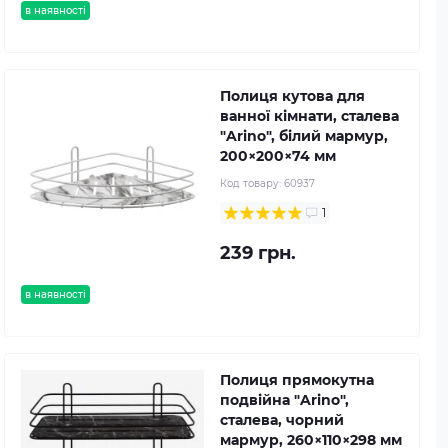
в наявності
Полиця кутова для
ванної кімнати, сталева
"Arino", білий мармур,
200×200×74 мм
Код товару:
60937
1
239 грн.
в наявності
Полиця прямокутна
подвійна "Arino",
сталева, чорний
мармур, 260×110×298 мм