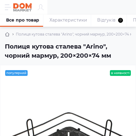
Все про товар
Характеристики
Відгуків
П
0
Полиця кутова сталева "Arino", чорний мармур, 200×200×74 мм
Полиця кутова сталева "Arino",
чорний мармур, 200×200×74 мм
популярний
в наявності