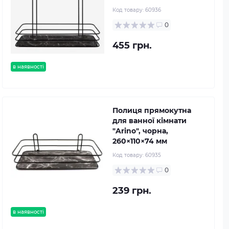
Код товару:
60936
0
455 грн.
в наявності
Полиця прямокутна
для ванної кімнати
"Arino", чорна,
260×110×74 мм
Код товару:
60935
0
239 грн.
в наявності