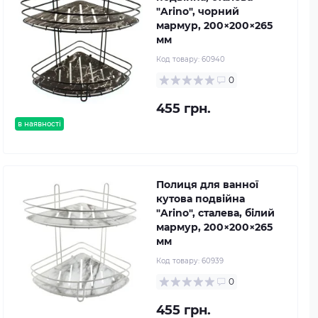
"Arino", чорний
мармур, 200×200×265
мм
Код товару:
60940
0
455 грн.
в наявності
Полиця для ванної
кутова подвійна
"Arino", сталева, білий
мармур, 200×200×265
мм
Код товару:
60939
0
455 грн.