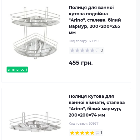
Полиця для ванної
кутова подвійна
"Arino", сталева, білий
мармур, 200×200×265
мм
Код товару:
60939
0
455 грн.
в наявності
Полиця кутова для
ванної кімнати, сталева
"Arino", білий мармур,
200×200×74 мм
Код товару:
60937
1