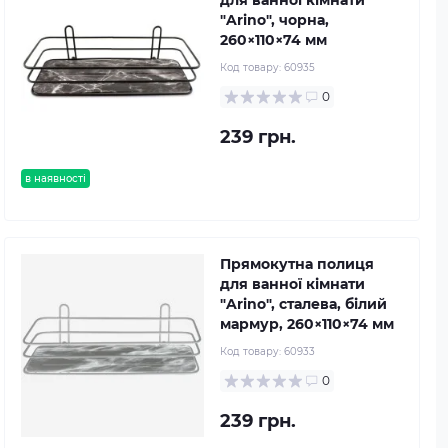
для ванної кімнати
"Arino", чорна,
260×110×74 мм
Код товару:
60935
0
239 грн.
в наявності
Прямокутна полиця
для ванної кімнати
"Arino", сталева, білий
мармур, 260×110×74 мм
Код товару:
60933
0
239 грн.