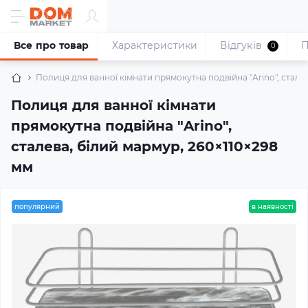
Все про товар
Характеристики
Відгуків
П
0
Полиця для ванної кімнати прямокутна подвійна "Arino", стале
Полиця для ванної кімнати
прямокутна подвійна "Arino",
сталева, білий мармур, 260×110×298
мм
популярний
в наявності