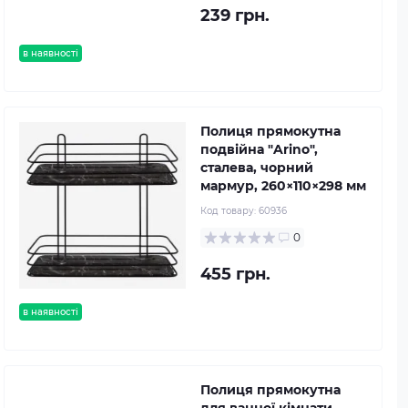
239 грн.
в наявності
Полиця прямокутна
подвійна "Arino",
сталева, чорний
мармур, 260×110×298 мм
Код товару:
60936
0
455 грн.
в наявності
Полиця прямокутна