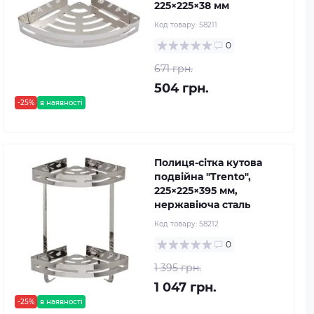
225×225×38 мм
Код товару:
58211
0
671 грн.
504 грн.
-25%
в наявності
Полиця-сітка кутова
подвійна "Trento",
225×225×395 мм,
нержавіюча сталь
Код товару:
58212
0
1 395 грн.
1 047 грн.
-25%
в наявності