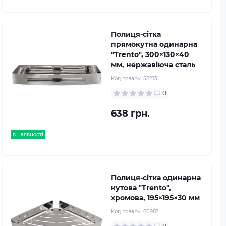
Полиця-сітка
прямокутна одинарна
"Trento", 300×130×40
мм, нержавіюча сталь
Код товару:
58213
0
638 грн.
в наявності
Полиця-сітка одинарна
кутова "Trento",
хромова, 195×195×30 мм
Код товару:
60983