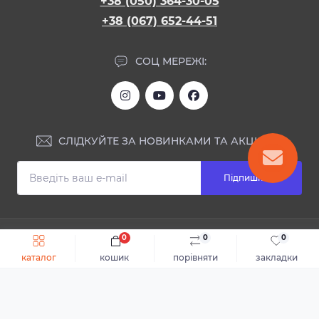
+38 (050) 364-30-05
+38 (067) 652-44-51
СОЦ МЕРЕЖІ:
СЛІДКУЙТЕ ЗА НОВИНКАМИ ТА АКЦІЯМИ:
Підпишіться
ІНФОРМАЦІЯ
0
0
0
Швидке замовлення
До кошика
каталог
кошик
порівняти
закладки
Блог
КОНТАКТИ ТА АДРЕСА
Відгуки
Каталог
Доставка та оплата
м.Дніпро, вул. Святослава Хороброго, 28
Повернення або обмін товару