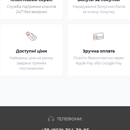
Служба підтримки клієнтів
Нарахування бонусних балів
24/7 без вихідних
за кожну покупку
Доступні ціни
Зручна оплата
Найкращі ціни на ринку
Платіть безконтактно через
завдяки прямим
Apple Pay або Google Pay
постачанням
ТЕЛЕФОНИ: