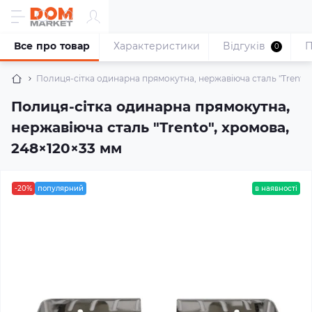
Все про товар
Характеристики
Відгуків
П
0
Полиця-сітка одинарна прямокутна, нержавіюча сталь "Trento"
Полиця-сітка одинарна прямокутна,
нержавіюча сталь "Trento", хромова,
248×120×33 мм
-20%
популярний
в наявності