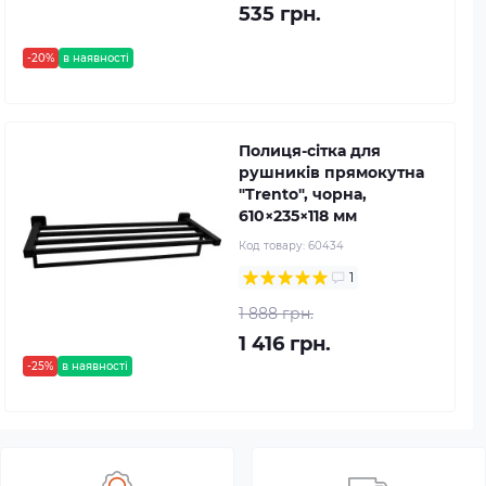
535 грн.
-20%
в наявності
Полиця-сітка для
рушників прямокутна
"Trento", чорна,
610×235×118 мм
Код товару:
60434
1
1 888 грн.
1 416 грн.
-25%
в наявності