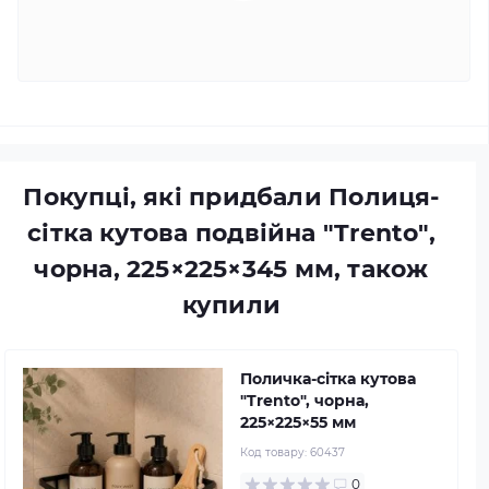
Покупці, які придбали Полиця-
сітка кутова подвійна "Trento",
чорна, 225×225×345 мм, також
купили
Поличка-сітка кутова
"Trento", чорна,
225×225×55 мм
Код товару:
60437
0