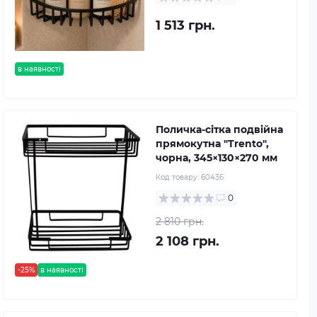
1 513 грн.
в наявності
Поличка-сітка подвійна
прямокутна "Trento",
чорна, 345×130×270 мм
Код товару:
60436
0
2 810 грн.
2 108 грн.
-25%
в наявності