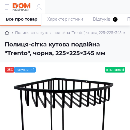
Все про товар
Характеристики
Відгуків
П
0
Полиця-сітка кутова подвійна "Trento", чорна, 225×225×345 мм
Полиця-сітка кутова подвійна
"Trento", чорна, 225×225×345 мм
-25%
популярний
в наявності