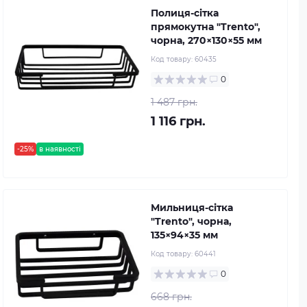
Полиця-сітка
прямокутна "Trento",
чорна, 270×130×55 мм
Код товару:
60435
0
1 487 грн.
1 116 грн.
-25%
в наявності
Мильниця-сітка
"Trento", чорна,
135×94×35 мм
Код товару:
60441
0
668 грн.