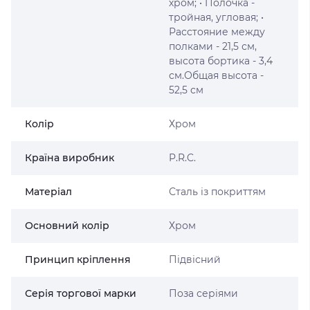
хром; • Полочка -
тройная, угловая; •
Расстояние между
полками - 21,5 см,
высота бортика - 3,4
см.Общая высота -
52,5 см
Колір
Хром
Країна виробник
P.R.C.
Матеріал
Сталь із покриттям
Основний колір
Хром
Принцип кріплення
Підвісний
Серія торгової марки
Поза серіями