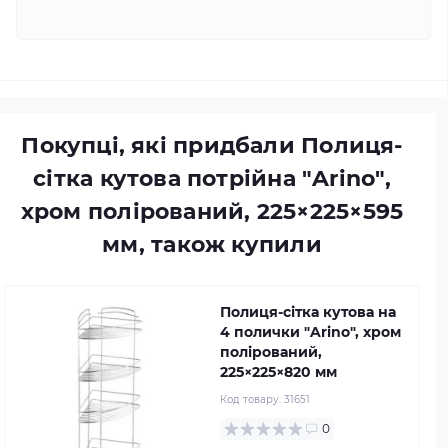
Покупці, які придбали Полиця-
сітка кутова потрійна "Arino",
хром полірований, 225×225×595
мм, також купили
Полиця-сітка кутова на
4 полички "Arino", хром
полірований,
225×225×820 мм
Код товару:
31651
0