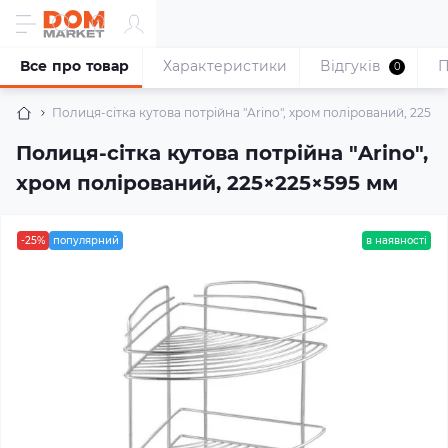
Все про товар
Характеристики
Відгуків
П
0
Полиця-сітка кутова потрійна "Arino", хром полірований, 225×
Полиця-сітка кутова потрійна "Arino",
хром полірований, 225×225×595 мм
-25%
популярний
в наявності