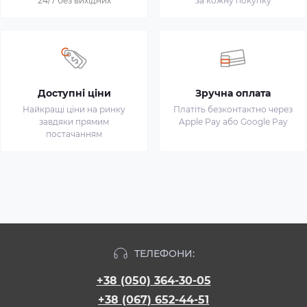
24/7 без вихідних
за кожну покупку
Доступні ціни
Зручна оплата
Найкращі ціни на ринку
Платіть безконтактно через
завдяки прямим
Apple Pay або Google Pay
постачанням
ТЕЛЕФОНИ:
+38 (050) 364-30-05
+38 (067) 652-44-51