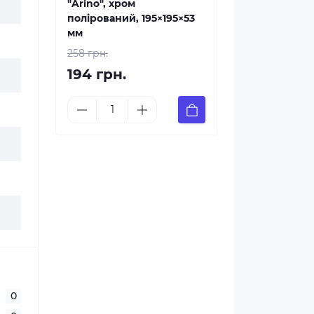
"Arino", хром
полірований, 195×195×53
мм
258 грн.
194 грн.
0