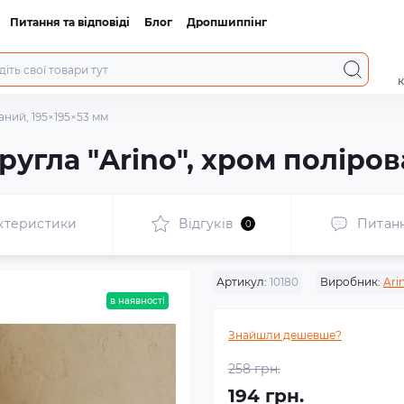
Питання та відповіді
Блог
Дропшиппінг
к
аний, 195×195×53 мм
ругла "Arino", хром поліров
ктеристики
Відгуків
Питан
0
Артикул:
10180
Виробник:
Ari
в наявності
Знайшли дешевше?
258 грн.
194 грн.