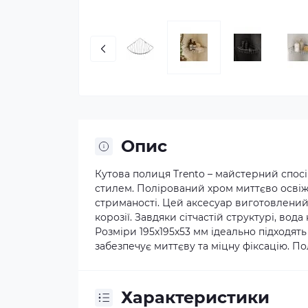
Опис
Кутова полиця Trento – майстерний спос
стилем. Полірований хром миттєво освіжа
стриманості. Цей аксесуар виготовлений і
корозії. Завдяки сітчастій структурі, вод
Розміри 195х195х53 мм ідеально підходять
забезпечує миттєву та міцну фіксацію. П
Характеристики