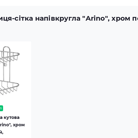
ця-сітка напівкругла "Arino", хром п
ті
а кутова
rino", хром
й,