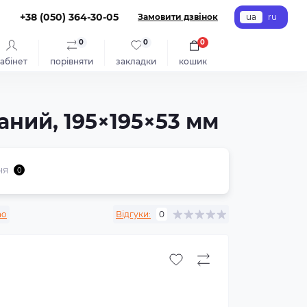
+38 (050) 364-30-05
Замовити дзвінок
ua
ru
0
0
0
абінет
порівняти
закладки
кошик
аний, 195×195×53 мм
ня
0
no
Відгуки:
0