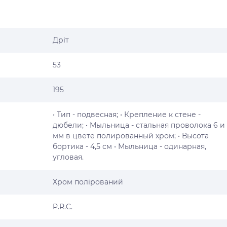
Дріт
53
195
• Тип - подвесная; • Крепление к стене -
дюбели; • Мыльница - стальная проволока 6 и
мм в цвете полированный хром; • Высота
бортика - 4,5 см • Мыльница - одинарная,
угловая.
Хром полірований
P.R.C.