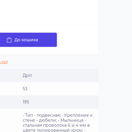
До кошика
 усі)
Дріт
53
195
• Тип - подвесная; • Крепление к
стене - дюбели; • Мыльница -
стальная проволока 6 и 4 мм в
цвете полированный хром; •