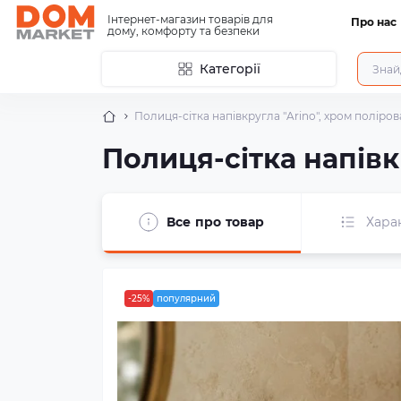
Інтернет-магазин товарів для
Про нас
дому, комфорту та безпеки
Категорії
Полиця-сітка напівкругла "Arino", хром поліров
Полиця-сітка напівк
Все про товар
Хара
-25%
популярний