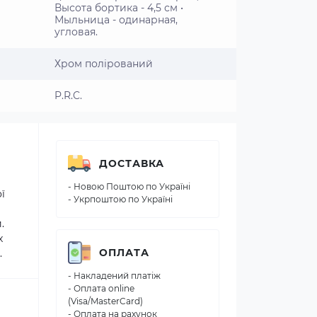
Высота бортика - 4,5 см •
Мыльница - одинарная,
угловая.
Хром полірований
P.R.C.
ДОСТАВКА
- Новою Поштою по Україні
ї
- Укрпоштою по Україні
.
х
ОПЛАТА
.
- Накладений платіж
- Оплата online
(Visa/MasterCard)
- Оплата на рахунок