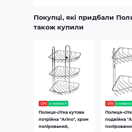
Покупці, які придбали Поли
також купили
-25%
в наявності
-25%
в наявнос
Полиця-сітка кутова
Полиця-сітк
потрійна "Arino", хром
подвійна "A
полірований,
поліровани