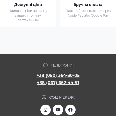
Доступні ціни
Зручна оплата
Найкращі ціни на ринку
Платіть безконтактно через
завдяки прямим
Apple Pay або Google Pay
постачанням
ТЕЛЕФОНИ:
+38 (050) 364-30-05
+38 (067) 652-44-51
СОЦ МЕРЕЖІ: