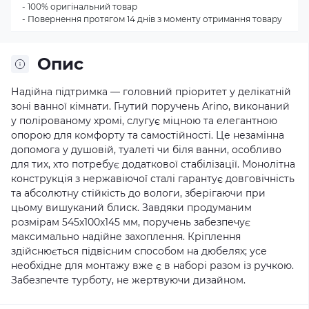
- 100% оригінальний товар
- Повернення протягом 14 днів з моменту отримання товару
Опис
Надійна підтримка — головний пріоритет у делікатній
зоні ванної кімнати. Гнутий поручень Arino, виконаний
у полірованому хромі, слугує міцною та елегантною
опорою для комфорту та самостійності. Це незамінна
допомога у душовій, туалеті чи біля ванни, особливо
для тих, хто потребує додаткової стабілізації. Монолітна
конструкція з нержавіючої сталі гарантує довговічність
та абсолютну стійкість до вологи, зберігаючи при
цьому вишуканий блиск. Завдяки продуманим
розмірам 545х100х145 мм, поручень забезпечує
максимально надійне захоплення. Кріплення
здійснюється підвісним способом на дюбелях; усе
необхідне для монтажу вже є в наборі разом із ручкою.
Забезпечте турботу, не жертвуючи дизайном.