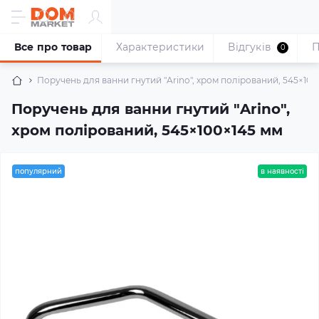
Все про товар
Характеристики
Відгуків
П
0
Поручень для ванни гнутий "Arino", хром полірований, 545×100
Поручень для ванни гнутий "Arino",
хром полірований, 545×100×145 мм
популярний
в наявності