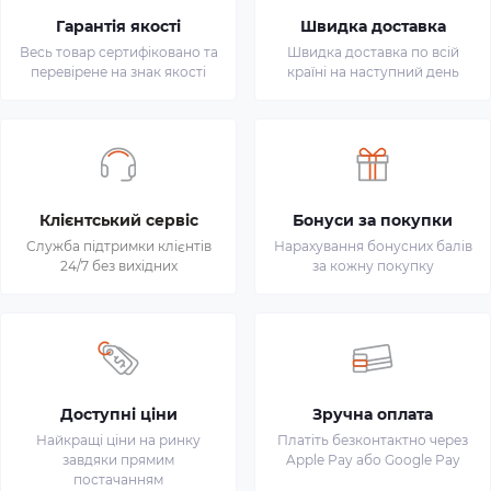
Гарантія якості
Швидка доставка
Весь товар сертифіковано та
Швидка доставка по всій
перевірене на знак якості
країні на наступний день
Клієнтський сервіс
Бонуси за покупки
Служба підтримки клієнтів
Нарахування бонусних балів
24/7 без вихідних
за кожну покупку
Доступні ціни
Зручна оплата
Найкращі ціни на ринку
Платіть безконтактно через
завдяки прямим
Apple Pay або Google Pay
постачанням