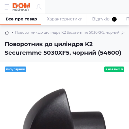
Все про товар
Характеристики
Відгуків
П
0
Поворотник до циліндра K2 Securemme 5030XF5, чорний (546
Поворотник до циліндра K2
Securemme 5030XF5, чорний (54600)
популярний
в наявності