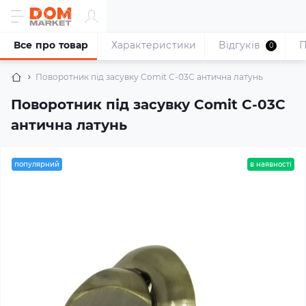
Все про товар
Характеристики
Відгуків
П
0
Поворотник під засувку Comit C-03C антична латунь
Поворотник під засувку Comit C-03C
антична латунь
популярний
в наявності