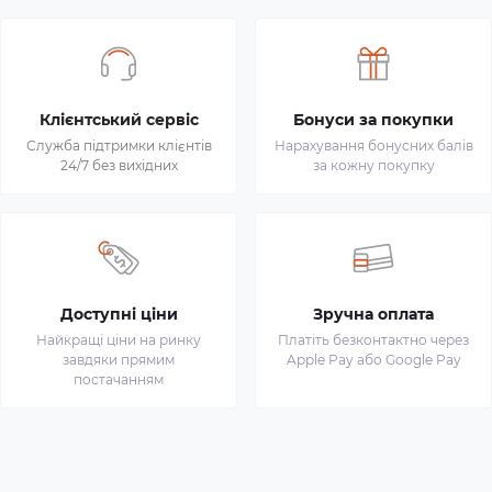
Клієнтський сервіс
Бонуси за покупки
Служба підтримки клієнтів
Нарахування бонусних балів
24/7 без вихідних
за кожну покупку
Доступні ціни
Зручна оплата
Найкращі ціни на ринку
Платіть безконтактно через
завдяки прямим
Apple Pay або Google Pay
постачанням