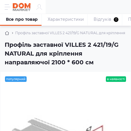
Все про товар
Характеристики
Відгуків
П
0
Профіль заставної VILLES 2 421/19/G NATURAL для кріплення на
Профіль заставної VILLES 2 421/19/G
NATURAL для кріплення
направляючої 2100 * 600 cм
популярний
в наявності