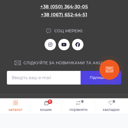
+38 (050) 364-30-05
+38 (067) 652-44-51
СОЦ МЕРЕЖІ:
СЛІДКУЙТЕ ЗА НОВИНКАМИ ТА АКЦІЯМИ:
Підпишіться
ІНФОРМАЦІЯ
0
0
0
Швидке замовлення
До кошика
каталог
кошик
порівняти
закладки
Блог
КОНТАКТИ ТА АДРЕСА
Відгуки
Каталог
Доставка та оплата
м.Дніпро, вул. Святослава Хороброго, 28