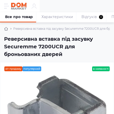
Все про товар
Характеристики
Відгуків
П
0
Реверсивна вставка під засувку Securemme 7200UCR для бро
Реверсивна вставка під засувку
Securemme 7200UCR для
броньованих дверей
хіт продажу
популярний
в наявності