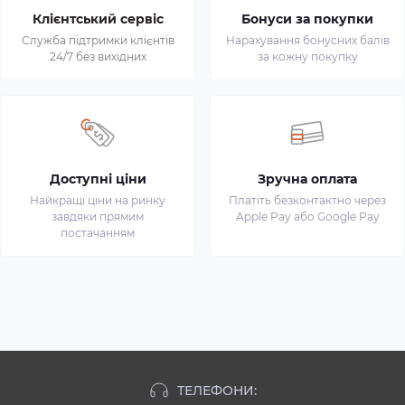
Клієнтський сервіс
Бонуси за покупки
Служба підтримки клієнтів
Нарахування бонусних балів
24/7 без вихідних
за кожну покупку
Доступні ціни
Зручна оплата
Найкращі ціни на ринку
Платіть безконтактно через
завдяки прямим
Apple Pay або Google Pay
постачанням
ТЕЛЕФОНИ: