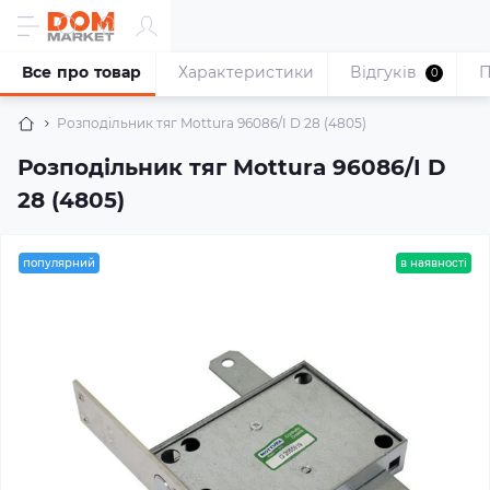
Все про товар
Характеристики
Відгуків
П
0
Розподільник тяг Mottura 96086/I D 28 (4805)
Розподільник тяг Mottura 96086/I D
28 (4805)
популярний
в наявності