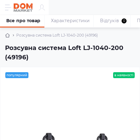
Все про товар
Характеристики
Відгуків
П
0
Розсувна система Loft LJ-1040-200 (49196)
Розсувна система Loft LJ-1040-200
(49196)
популярний
в наявності