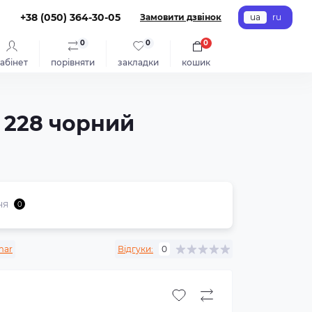
+38 (050) 364-30-05
Замовити дзвінок
ua
ru
0
0
0
абінет
порівняти
закладки
кошик
 228 чорний
ня
0
mar
Відгуки:
0