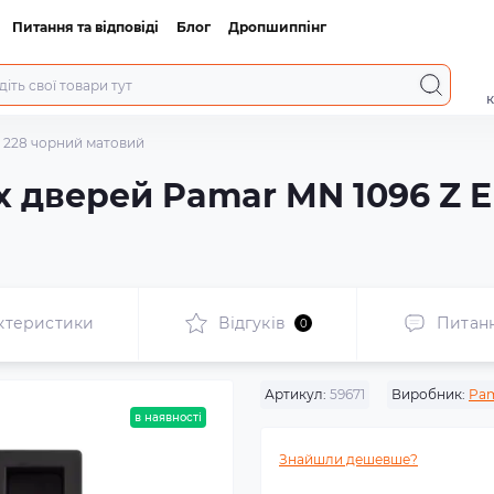
Питання та відповіді
Блог
Дропшиппінг
к
E 228 чорний матовий
х дверей Pamar MN 1096 Z E
ктеристики
Відгуків
Питан
0
Артикул:
59671
Виробник:
Pa
в наявності
Знайшли дешевше?