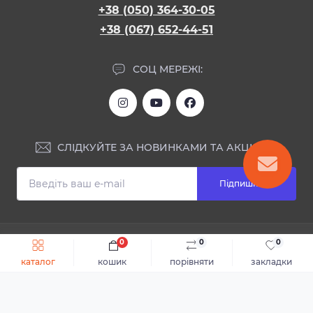
+38 (050) 364-30-05
+38 (067) 652-44-51
СОЦ МЕРЕЖІ:
СЛІДКУЙТЕ ЗА НОВИНКАМИ ТА АКЦІЯМИ:
Підпишіться
ІНФОРМАЦІЯ
0
0
0
Швидке замовлення
До кошика
каталог
кошик
порівняти
закладки
Блог
КОНТАКТИ ТА АДРЕСА
Відгуки
Каталог
Доставка та оплата
м.Дніпро, вул. Святослава Хороброго, 28