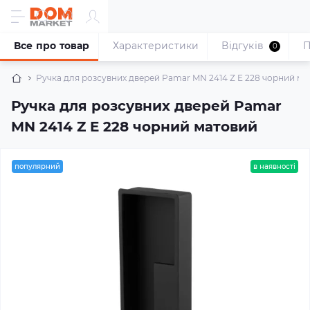
Все про товар
Характеристики
Відгуків
П
0
Ручка для розсувних дверей Pamar MN 2414 Z E 228 чорний ма
Ручка для розсувних дверей Pamar
MN 2414 Z E 228 чорний матовий
популярний
в наявності