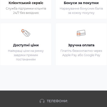
Клієнтський сервіс
Бонуси за покупки
Служба підтримки клієнтів
Нарахування бонусних балів
24/7 без вихідних
за кожну покупку
Доступні ціни
Зручна оплата
Найкращі ціни на ринку
Платіть безконтактно через
завдяки прямим
Apple Pay або Google Pay
постачанням
ТЕЛЕФОНИ: