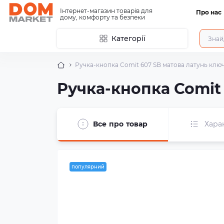
Інтернет-магазин товарів для
Про нас
дому, комфорту та безпеки
Категорії
Ручка-кнопка Comit 607 SB матова латунь ключ 
Ручка-кнопка Comit 
Все про товар
Хара
популярний