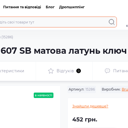
Питання та відповіді
Блог
Дропшиппінг
к
(15286)
607 SB матова латунь ключ 
ктеристики
Відгуків
Питан
0
Артикул:
15286
Виробник:
Br
в наявності
Знайшли дешевше?
452 грн.