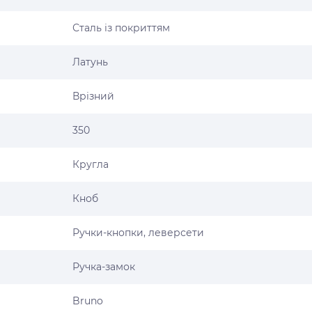
Сталь із покриттям
Латунь
Врізний
350
Кругла
Кноб
Ручки-кнопки, леверсети
Ручка-замок
Bruno