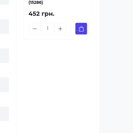
(15286)
452 грн.