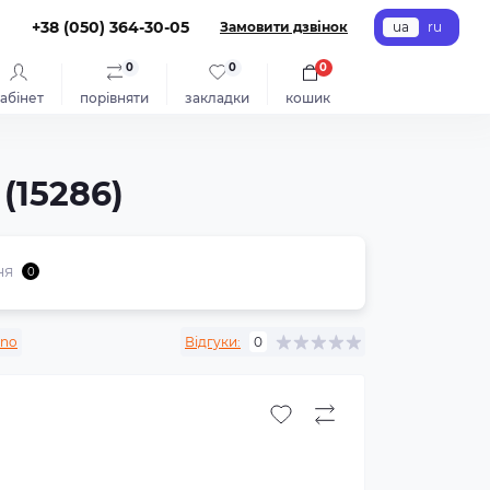
+38 (050) 364-30-05
Замовити дзвінок
ua
ru
0
0
0
абінет
порівняти
закладки
кошик
(15286)
ня
0
uno
Відгуки:
0