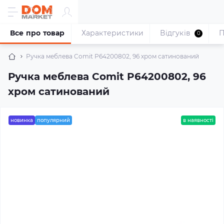
Все про товар
Характеристики
Відгуків
П
0
Ручка меблева Comit P64200802, 96 хром сатинований
Ручка меблева Comit P64200802, 96
хром сатинований
новинка
популярний
в наявності