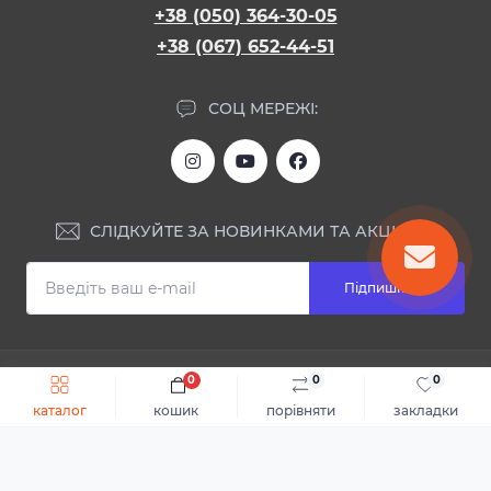
+38 (050) 364-30-05
+38 (067) 652-44-51
СОЦ МЕРЕЖІ:
СЛІДКУЙТЕ ЗА НОВИНКАМИ ТА АКЦІЯМИ:
Підпишіться
ІНФОРМАЦІЯ
0
0
0
Швидке замовлення
До кошика
каталог
кошик
порівняти
закладки
Блог
КОНТАКТИ ТА АДРЕСА
Відгуки
Каталог
Доставка та оплата
м.Дніпро, вул. Святослава Хороброго, 28