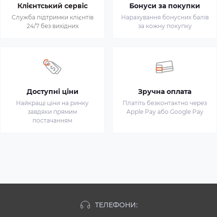
Клієнтський сервіс
Бонуси за покупки
Служба підтримки клієнтів
Нарахування бонусних балів
24/7 без вихідних
за кожну покупку
Доступні ціни
Зручна оплата
Найкращі ціни на ринку
Платіть безконтактно через
завдяки прямим
Apple Pay або Google Pay
постачанням
ТЕЛЕФОНИ: