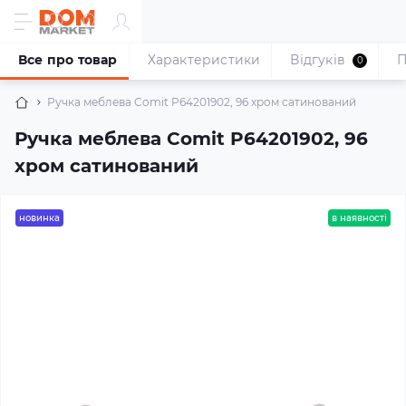
Все про товар
Характеристики
Відгуків
П
0
Ручка меблева Comit P64201902, 96 хром сатинований
Ручка меблева Comit P64201902, 96
хром сатинований
новинка
в наявності