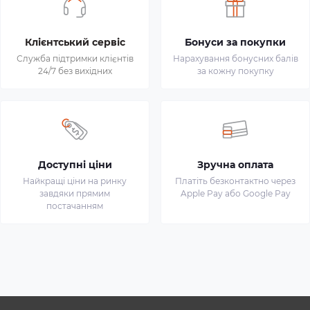
Клієнтський сервіс
Бонуси за покупки
Служба підтримки клієнтів
Нарахування бонусних балів
24/7 без вихідних
за кожну покупку
Доступні ціни
Зручна оплата
Найкращі ціни на ринку
Платіть безконтактно через
завдяки прямим
Apple Pay або Google Pay
постачанням