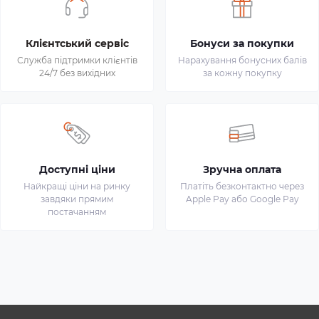
Клієнтський сервіс
Бонуси за покупки
Служба підтримки клієнтів
Нарахування бонусних балів
24/7 без вихідних
за кожну покупку
Доступні ціни
Зручна оплата
Найкращі ціни на ринку
Платіть безконтактно через
завдяки прямим
Apple Pay або Google Pay
постачанням