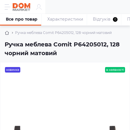
Все про товар
Характеристики
Відгуків
П
0
Ручка меблева Comit P64205012, 128 чорний матовий
Ручка меблева Comit P64205012, 128
чорний матовий
новинка
в наявності