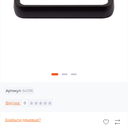
Артикул:
64396
Відгуки:
0
Знайшли дешевше?