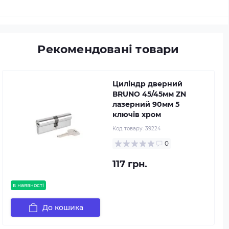
Рекомендовані товари
Циліндр дверний
ВRUNO 45/45мм ZN
лазерний 90мм 5
ключів хром
Код товару:
39224
0
117 грн.
в наявності
До кошика