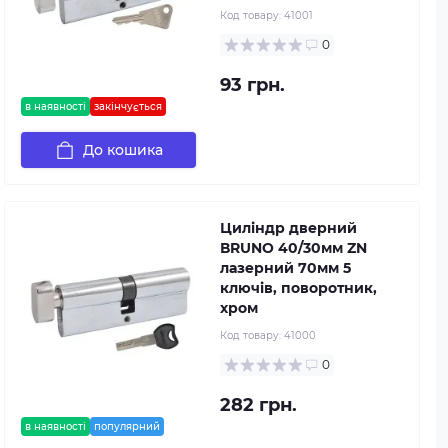
Код товару:
41001
0
93 грн.
в наявності
закінчується
До кошика
Циліндр дверний
ВRUNO 40/30мм ZN
лазерний 70мм 5
ключів, поворотник,
хром
Код товару:
41000
0
282 грн.
в наявності
популярний