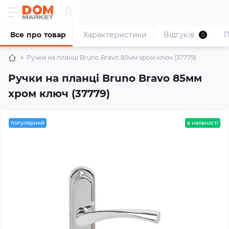
Все про товар
Характеристики
Відгуків
П
0
Pучки на планці Bruno Bravo 85мм хром ключ (37779)
Pучки на планці Bruno Bravo 85мм
хром ключ (37779)
популярний
в наявності