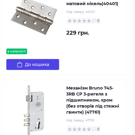
матовий нікель(40401)
Код товару:
40401
0
229 грн.
в наявності
До кошика
Механізм Bruno 745-
3RB CP 3-ригеля з
підшипником, хром
(без отворів під стяжні
гвинти) (47761)
Код товару:
47761
0