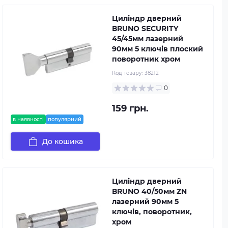
Циліндр дверний
ВRUNO SECURITY
45/45мм лазерний
90мм 5 ключів плоский
поворотник хром
Код товару:
38212
0
159 грн.
в наявності
популярний
До кошика
Циліндр дверний
ВRUNO 40/50мм ZN
лазерний 90мм 5
ключів, поворотник,
хром