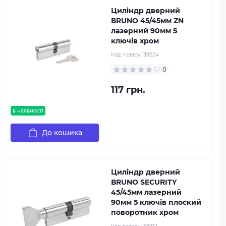
Циліндр дверний
ВRUNO 45/45мм ZN
лазерний 90мм 5
ключів хром
Код товару:
39224
0
117 грн.
в наявності
До кошика
Циліндр дверний
ВRUNO SECURITY
45/45мм лазерний
90мм 5 ключів плоский
поворотник хром