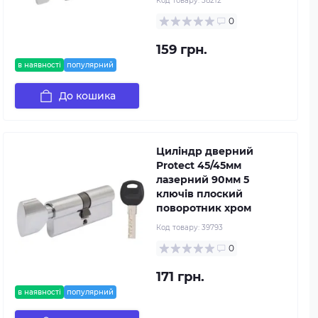
Код товару:
38212
0
159 грн.
в наявності
популярний
До кошика
Циліндр дверний
Protect 45/45мм
лазерний 90мм 5
ключів плоский
поворотник хром
Код товару:
39793
0
171 грн.
в наявності
популярний