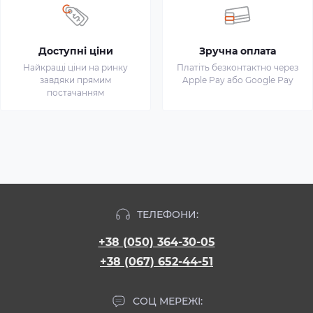
Доступні ціни
Зручна оплата
Найкращі ціни на ринку
Платіть безконтактно через
завдяки прямим
Apple Pay або Google Pay
постачанням
ТЕЛЕФОНИ:
+38 (050) 364-30-05
+38 (067) 652-44-51
СОЦ МЕРЕЖІ: