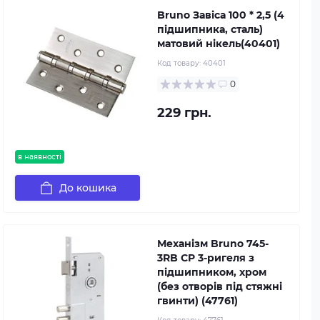
Bruno Завіса 100 * 2,5 (4
підшипника, сталь)
матовий нікель(40401)
Код товару:
40401
0
229 грн.
в наявності
До кошика
Механізм Bruno 745-
3RB CP 3-ригеля з
підшипником, хром
(без отворів під стяжні
гвинти) (47761)