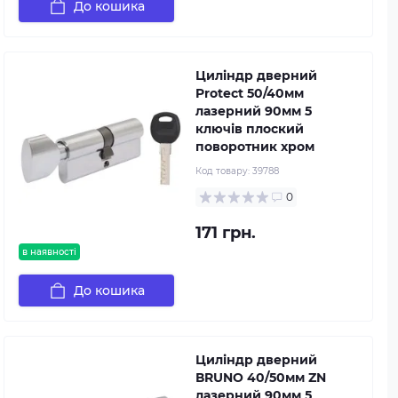
До кошика
Циліндр дверний
Protect 50/40мм
лазерний 90мм 5
ключів плоский
поворотник хром
Код товару:
39788
0
171 грн.
в наявності
До кошика
Циліндр дверний
ВRUNO 40/50мм ZN
лазерний 90мм 5