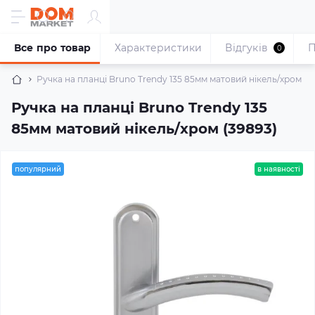
Все про товар
Характеристики
Відгуків
П
0
Ручка на планці Bruno Trendy 135 85мм матовий нікель/хром (3
Ручка на планці Bruno Trendy 135
85мм матовий нікель/хром (39893)
популярний
в наявності