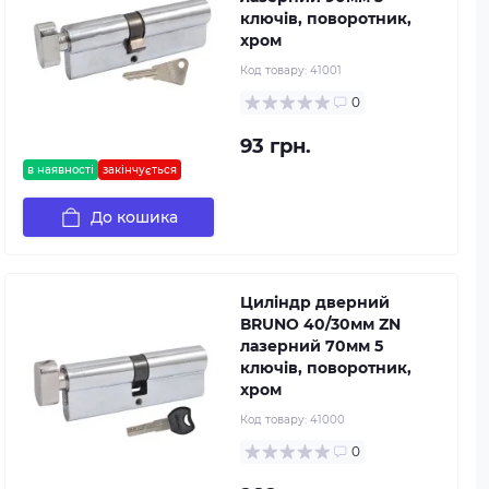
ключів, поворотник,
хром
Код товару:
41001
0
93 грн.
в наявності
закінчується
До кошика
Циліндр дверний
ВRUNO 40/30мм ZN
лазерний 70мм 5
ключів, поворотник,
хром
Код товару:
41000
0