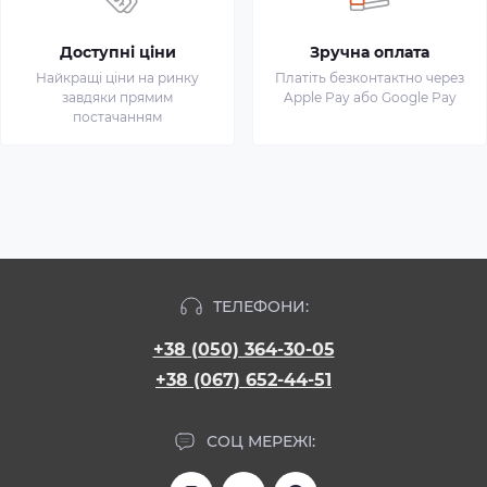
Доступні ціни
Зручна оплата
Найкращі ціни на ринку
Платіть безконтактно через
завдяки прямим
Apple Pay або Google Pay
постачанням
ТЕЛЕФОНИ:
+38 (050) 364-30-05
+38 (067) 652-44-51
СОЦ МЕРЕЖІ: