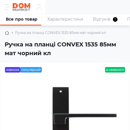
Все про товар
Характеристики
Відгуків
П
1
Ручка на планці CONVEX 1535 85мм мат чорний кл
Ручка на планці CONVEX 1535 85мм
мат чорний кл
новинка
популярний
в наявності