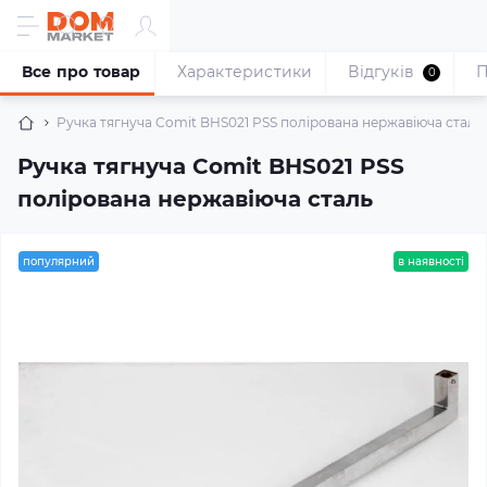
Все про товар
Характеристики
Відгуків
П
0
Ручка тягнуча Comit BHS021 PSS полірована нержавіюча сталь
Ручка тягнуча Comit BHS021 PSS
полірована нержавіюча сталь
популярний
в наявності