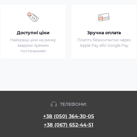
Доступні ціни
Зручна оплата
Найкращі ціни на ринку
Платіть безконтактно через
завдяки прямим
Apple Pay або Google Pay
постачанням
ТЕЛЕФОНИ:
+38 (050) 364-30-05
+38 (067) 652-44-51