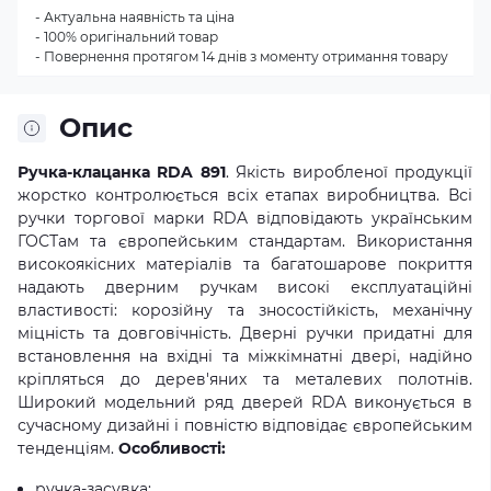
- Актуальна наявність та ціна
- 100% оригінальний товар
- Повернення протягом 14 днів з моменту отримання товару
Опис
Ручка-клацанка RDA 891
. Якість виробленої продукції
жорстко контролюється всіх етапах виробництва. Всі
ручки торгової марки RDA відповідають українським
ГОСТам та європейським стандартам. Використання
високоякісних матеріалів та багатошарове покриття
надають дверним ручкам високі експлуатаційні
властивості: корозійну та зносостійкість, механічну
міцність та довговічність. Дверні ручки придатні для
встановлення на вхідні та міжкімнатні двері, надійно
кріпляться до дерев'яних та металевих полотнів.
Широкий модельний ряд дверей RDA виконується в
сучасному дизайні і повністю відповідає європейським
тенденціям.
Особливості:
ручка-засувка;