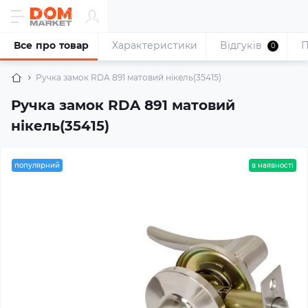
Все про товар
Характеристики
Відгуків
П
0
Ручка замок RDA 891 матовий нікель(35415)
Ручка замок RDA 891 матовий
нікель(35415)
популярний
в наявності