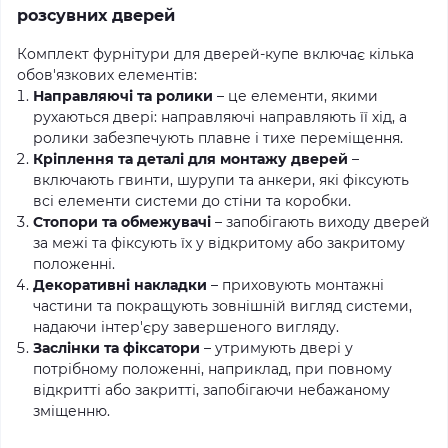
розсувних дверей
Комплект фурнітури для дверей-купе включає кілька
обов'язкових елементів:
Направляючі та ролики
– це елементи, якими
рухаються двері: направляючі направляють її хід, а
ролики забезпечують плавне і тихе переміщення.
Кріплення та деталі для монтажу дверей
–
включають гвинти, шурупи та анкери, які фіксують
всі елементи системи до стіни та коробки.
Стопори та обмежувачі
– запобігають виходу дверей
за межі та фіксують їх у відкритому або закритому
положенні.
Декоративні накладки
– приховують монтажні
частини та покращують зовнішній вигляд системи,
надаючи інтер'єру завершеного вигляду.
Заслінки та фіксатори
– утримують двері у
потрібному положенні, наприклад, при повному
відкритті або закритті, запобігаючи небажаному
зміщенню.