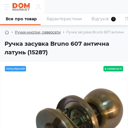
Все про товар
Характеристики
Відгуків
П
0
Ручки-кнопки, леверсети
Ручка засувка Bruno 607 антична л
Ручка засувка Bruno 607 антична
латунь (15287)
популярний
в наявності