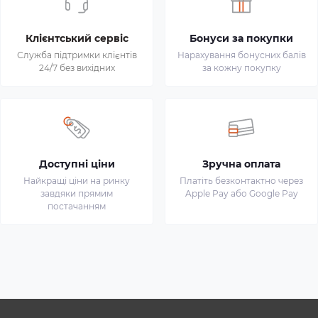
Клієнтський сервіс
Бонуси за покупки
Служба підтримки клієнтів
Нарахування бонусних балів
24/7 без вихідних
за кожну покупку
Доступні ціни
Зручна оплата
Найкращі ціни на ринку
Платіть безконтактно через
завдяки прямим
Apple Pay або Google Pay
постачанням