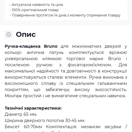
- Актуальна наявність та ціна
- 100% оригінальний товар
- Повернення протягом 14 днів з моменту отримання товару
Опис
Ручка-клацанка Bruno
для міжкімнатних дверей у
кольорі антична латунь комплектується: врізною
універсальною клямкою торгової марки Bruno і
посиленою ручкою з фіксатором/ключом. Для
максимальної надійності та довговічності в конструкції
використовуються сталеві елементи. Ручка виконана з
високоміцного сплаву із спеціальним гальванічним
покриттям, що забезпечує високу зносостійкість.
Монтаж простий і не вимагатиме спеціальних навичок.
Технічні характеристики:
Діаметр 65 мм.
Ширина дверного полотна 30-45 мм.
Бексет 60-70мм Комплектація: механізм засувки /