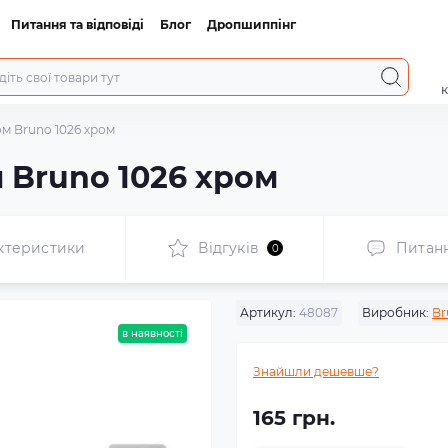
Питання та відповіді
Блог
Дропшиппінг
к
ом Bruno 1026 хром
 Bruno 1026 хром
ктеристики
Відгуків
Питан
0
Артикул:
48087
Виробник:
Br
в наявності
Знайшли дешевше?
165 грн.