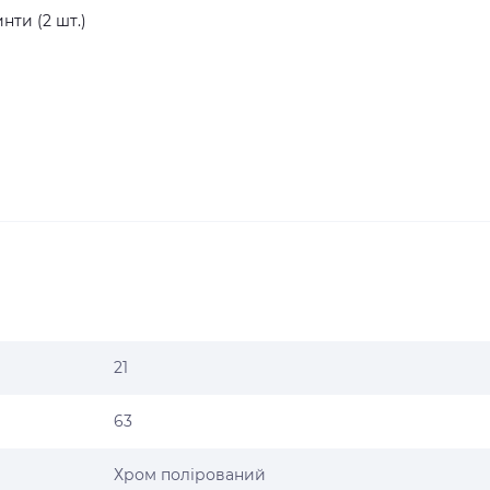
нти (2 шт.)
21
63
Хром полірований