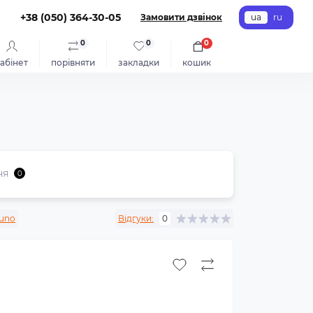
+38 (050) 364-30-05
Замовити дзвінок
ua
ru
0
0
0
абінет
порівняти
закладки
кошик
ня
0
uno
Відгуки:
0