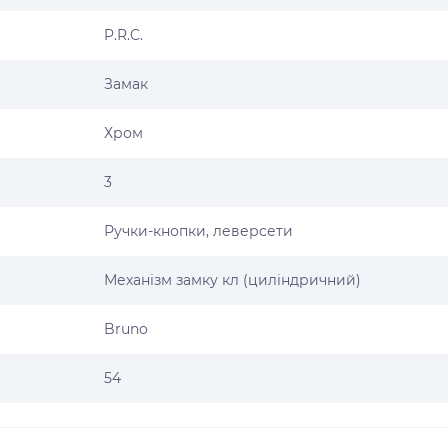
P.R.C.
Замак
Хром
3
Ручки-кнопки, леверсети
Механізм замку кл (циліндричний)
Bruno
54