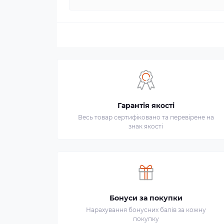
Гарантія якості
Весь товар сертифіковано та перевірене на
знак якості
Бонуси за покупки
Нарахування бонусних балів за кожну
покупку