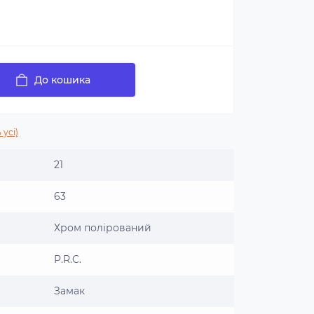
До кошика
 усі)
21
63
Хром полірований
P.R.C.
Замак