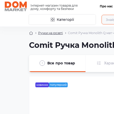
Інтернет-магазин товарів для
Про нас
дому, комфорту та безпеки
Категорії
Ручки на розеті
Comit Ручка Monolith Q мат 
Comit Ручка Monolit
Все про товар
Хара
новинка
популярний