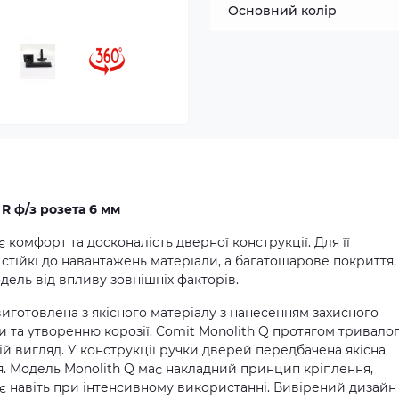
Основний колір
R ф/з розета 6 мм
комфорт та досконалість дверної конструкції. Для її
стійкі до навантажень матеріали, а багатошарове покриття,
ель від впливу зовнішніх факторів.
иготовлена з якісного матеріалу з нанесенням захисного
и та утворенню корозії. Comit Monolith Q протягом тривало
ій вигляд. У конструкції ручки дверей передбачена якісна
я. Модель Monolith Q має накладний принцип кріплення,
ає навіть при інтенсивному використанні. Вивірений дизайн