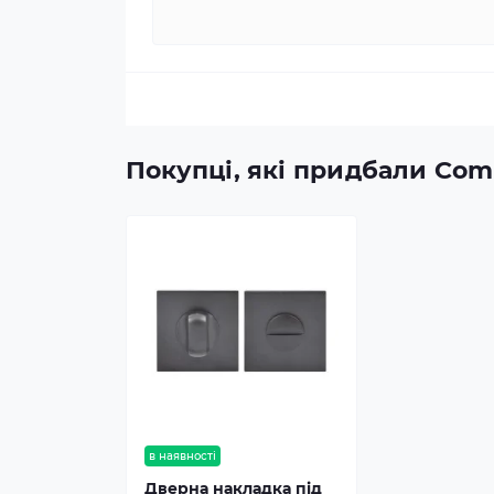
Покупці, які придбали Comi
в наявності
Дверна накладка під