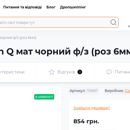
Питання та відповіді
Блог
Дропшиппінг
к
чорний ф/з (роз 6мм)
h Q мат чорний ф/з (роз 6м
ктеристики
Відгуків
Питан
0
Артикул:
70887
Виробник:
Co
в наявності
Знайшли дешевше?
854 грн.