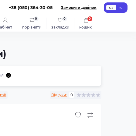
+38 (050) 364-30-05
Замовити дзвінок
ua
ru
0
0
0
абінет
порівняти
закладки
кошик
м)
ня
0
mit
Відгуки:
0