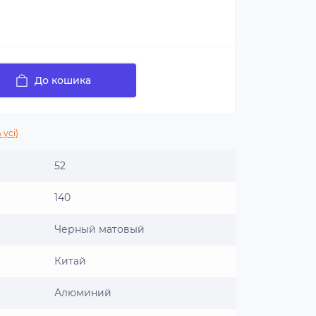
До кошика
 усі)
52
140
Черный матовый
Китай
Алюминий