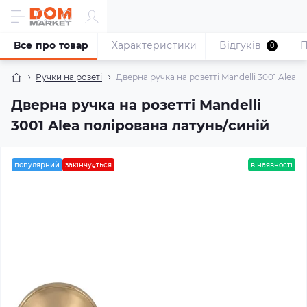
Все про товар
Характеристики
Відгуків
П
0
Ручки на розеті
Дверна ручка на розетті Mandelli 3001 Alea 
Дверна ручка на розетті Mandelli
3001 Alea полірована латунь/синій
популярний
закінчується
в наявності