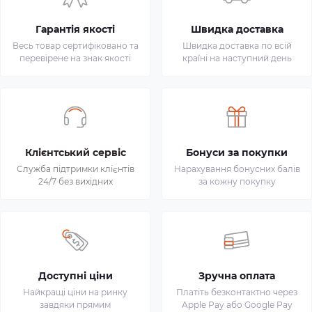
Гарантія якості
Швидка доставка
Весь товар сертифіковано та
Швидка доставка по всій
перевірене на знак якості
країні на наступний день
Клієнтський сервіс
Бонуси за покупки
Служба підтримки клієнтів
Нарахування бонусних балів
24/7 без вихідних
за кожну покупку
Доступні ціни
Зручна оплата
Найкращі ціни на ринку
Платіть безконтактно через
завдяки прямим
Apple Pay або Google Pay