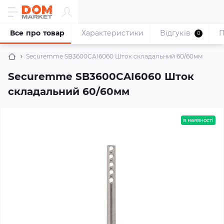
Все про товар
Характеристики
Відгуків
П
0
Securemme SB3600CAI6060 Шток складальний 60/60мм
Securemme SB3600CAI6060 Шток
складальний 60/60мм
в наявності