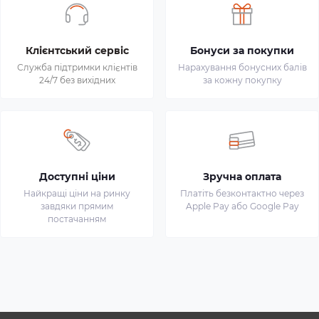
Клієнтський сервіс
Бонуси за покупки
Служба підтримки клієнтів
Нарахування бонусних балів
24/7 без вихідних
за кожну покупку
Доступні ціни
Зручна оплата
Найкращі ціни на ринку
Платіть безконтактно через
завдяки прямим
Apple Pay або Google Pay
постачанням